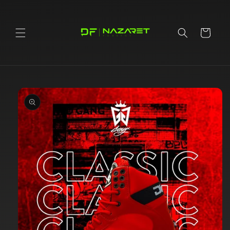
Ir
directamente
al contenido
Carrito
Ir
directamente
a la
información
del producto