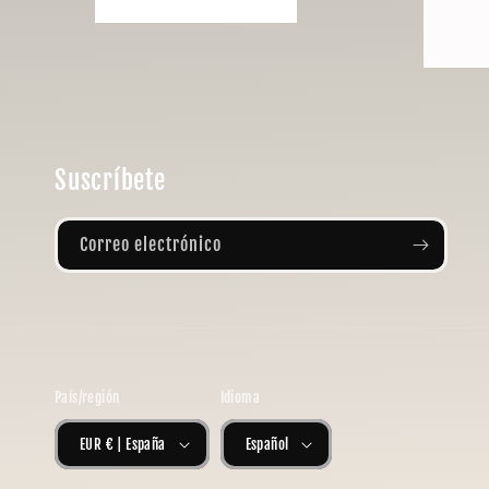
Suscríbete
Correo electrónico
País/región
Idioma
EUR € | España
Español