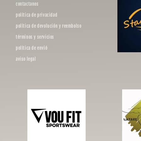
contactanos
política de privacidad
política de devolución y reembolso
términos y servicios
política de envió
aviso legal