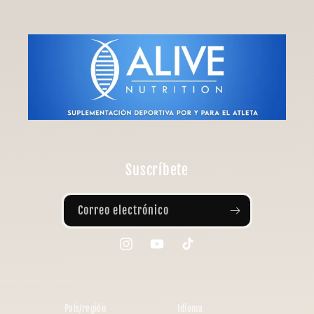
Suscríbete
Correo electrónico
Instagram
YouTube
TikTok
País/región
Idioma