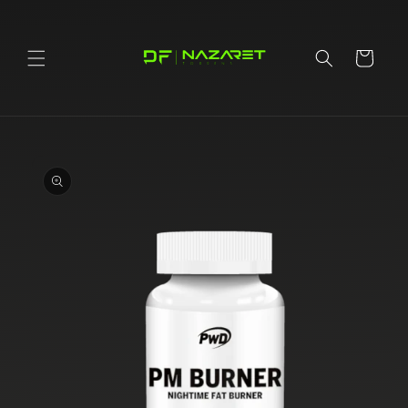
Ir
directamente
al contenido
Carrito
Ir
directamente
a la
información
del producto