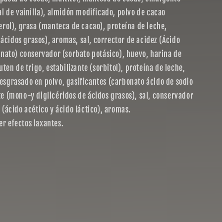
al de vainilla), almidón modificado, polvo de cacao
erol), grasa (manteca de cacao), proteína de leche,
cidos grasos), aromas, sal, corrector de acidez (Ácido
genato) conservador (sorbato potásico), huevo, harina de
uten de trigo, estabilizante (sorbitol), proteína de leche,
esgrasado en polvo, gasificantes (carbonato ácido de sodio
te (mono-y diglicéridos de ácidos grasos), sal, conservador
 (ácido acético y ácido láctico), aromas.
r efectos laxantes.