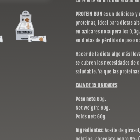
convierte en un buen aliado en
PROTEIN BUN
es un delicioso y
proteínas, ideal para dietas al
en azúcares no supera los 0,3
en dietas de pérdida de peso 
Hacer de la dieta algo más lle
se cubren las necesidades de c
saludable. Ya que las proteína
CAJA DE 15 UNIDADES
Peso neto
:60g.
Net weigth: 60g.
Poids net: 60g.
Ingredientes:
Aceite de girasol
gelatina, chocolate negro 8% 