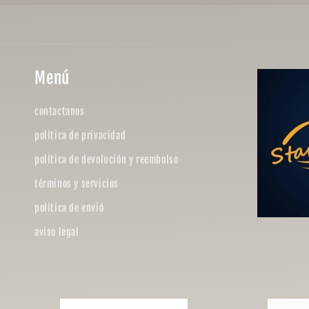
Menú
contactanos
política de privacidad
política de devolución y reembolso
términos y servicios
política de envió
aviso legal