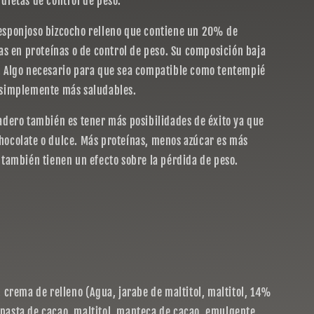
 dietas de control de peso.
 esponjoso bizcocho relleno que contiene un 20% de
tas en proteínas o de control de peso. Su composición baja
g. Algo necesario para que sea compatible como tentempié
o simplemente más saludables.
vadero también es tener más posibilidades de éxito ya que
hocolate o dulce. Más proteínas, menos azúcar es más
s también tienen un efecto sobre la pérdida de peso.
, crema de relleno (Agua, jarabe de maltitol, maltitol, 14%
(pasta de cacao, maltitol, manteca de cacao, emulgente