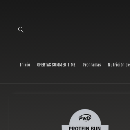
Ir
directamente
al contenido
Inicio
OFERTAS SUMMER TIME
Programas
Nutrición de
Ir
directamente
a la
información
del producto