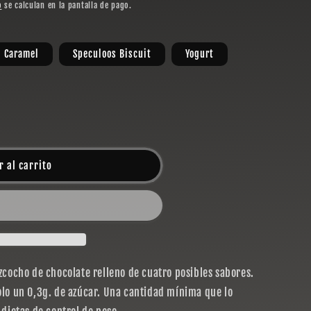
o
se calculan en la pantalla de pago.
n
d Caramel
Speculoos Biscuit
Yogurt
r al carrito
izcocho de chocolate relleno de cuatro posibles sabores.
lo un 0,3g. de azúcar. Una cantidad mínima que lo