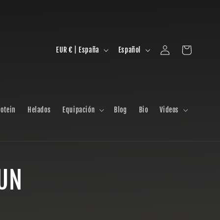
Iniciar
P
I
Carrito
EUR € | España
Español
sesión
a
d
í
i
s
o
otein
Helados
Equipación
Blog
Bio
Videos
/
m
r
a
e
BUN
g
i
ó