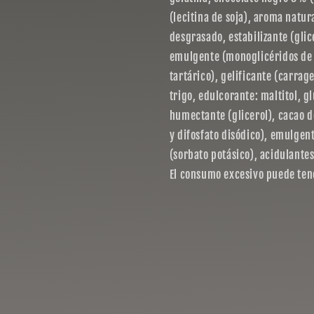
(lecitina de soja), aroma natur
desgrasado, estabilizante (glic
emulgente (monoglicéridos de á
tartárico), gelificante (carra
trigo, edulcorante: maltitol, gl
humectante (glicerol), cacao d
y difosfato disódico), emulgen
(sorbato potásico), acidulantes
El consumo excesivo puede tene