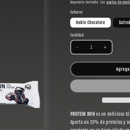
habitual
Impuesto incluido. Los
gastos de enví
Sabores
Doble Chocolate
Salte
Cantidad
Reducir
Aumentar
cantidad
cantidad
para
para
PROTEIN
PROTEIN
Agrega
BUN
BUN
PROTEIN BUN
es un delicioso b
Aporta un 20% de proteína y so