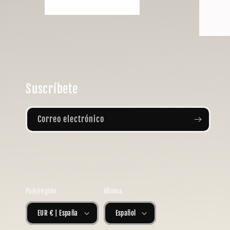
Suscríbete
Correo electrónico
País/región
Idioma
EUR € | España
Español