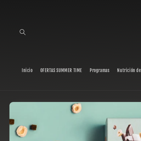
Ir
directamente
al contenido
Inicio
OFERTAS SUMMER TIME
Programas
Nutrición de
Ir
directamente
a la
información
del producto