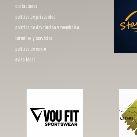
contactanos
política de privacidad
política de devolución y reembolso
términos y servicios
política de envió
aviso legal