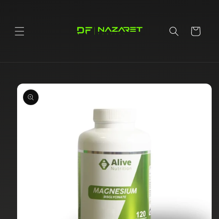
Ir
directamente
al contenido
Carrito
Ir
directamente
a la
información
del producto