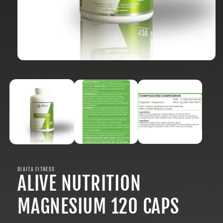
Abrir
elemento
multimedia
1
en
una
ventana
modal
DIAITA FITNESS
ALIVE NUTRITION
MAGNESIUM 120 CAPS