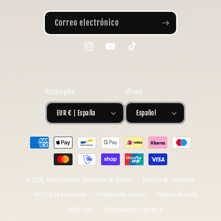
Correo electrónico
Instagram
YouTube
TikTok
País/región
Idioma
EUR € | España
Español
Formas
de
pago
© 2026,
Diaita Fitness
Tecnología de Shopify
Política de reembolso
Política de privacidad
Términos del servicio
Política de envío
Aviso legal
Información de contacto