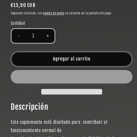
Precio
€15,90 EUR
habitual
Impuesto incluido. Los
gastos de envío
se calculan en la pantalla de pago.
Cantidad
Reducir
Aumentar
cantidad
cantidad
para
para
ALIVE
ALIVE
Agregar al carrito
NUTRITION
NUTRITION
MAGNESIUM
MAGNESIUM
120
120
CAPS
CAPS
Descripción
Este suplemento está diseñado para contribuir al
funcionamiento normal de