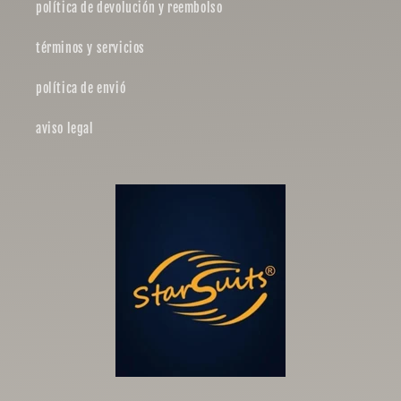
política de devolución y reembolso
términos y servicios
política de envió
aviso legal