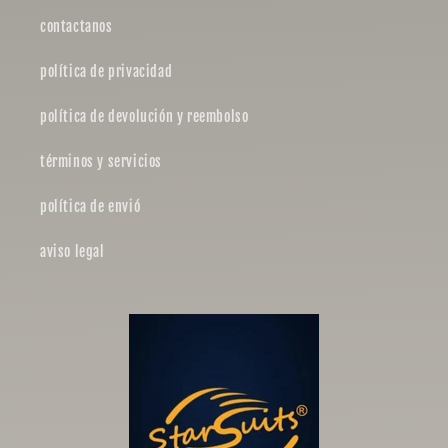
contactanos
política de privacidad
política de devolución y reembolso
términos y servicios
política de envió
aviso legal