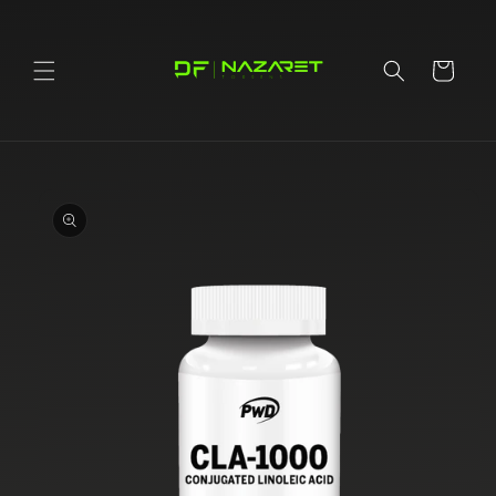
Ir
directamente
al contenido
Carrito
Ir
directamente
a la
información
del producto