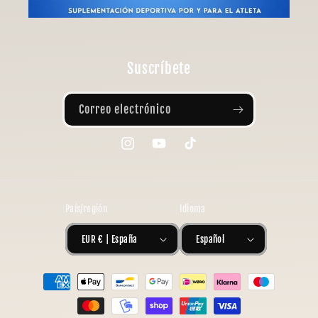
Suscríbete
Correo electrónico
Instagram
YouTube
TikTok
País/región
Idioma
EUR € | España
Español
Formas
de
pago