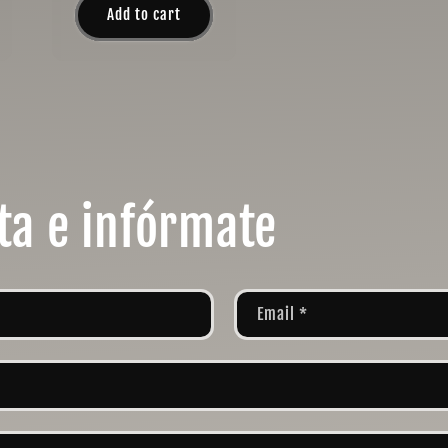
Add to cart
ta e infórmate
Email
*