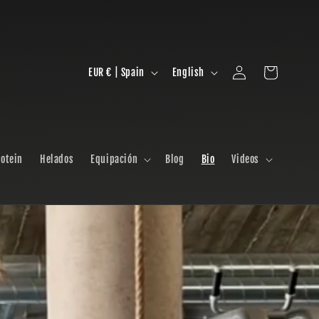
Log
C
L
Cart
EUR € | Spain
English
in
o
a
u
n
n
g
otein
Helados
Equipación
Blog
Bio
Videos
t
u
r
a
y
g
/
e
r
e