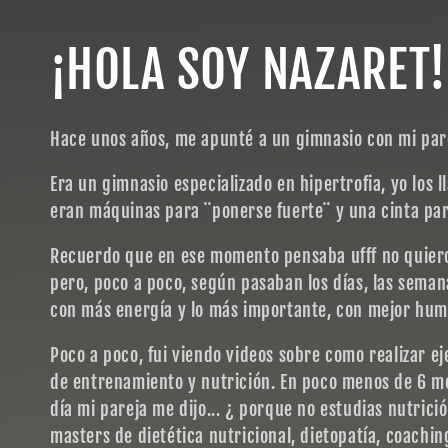
C
¡HOLA SOY NAZARET!
o
Hace unos años, me apunté a un gimnasio con mi pare
l
Era un gimnasio especializado en hipertrofia, yo los l
eran máquinas para ¨ponerse fuerte¨ y una cinta par
l
Recuerdo que en ese momento pensaba ufff no quier
pero, poco a poco, según pasaban los días, las seman
e
con más energía y lo más importante, con mejor hu
Poco a poco, fui viendo videos sobre como realizar eje
c
de entrenamiento y nutrición. En poco menos de 6 m
día mi pareja me dijo... ¿ porque no estudias nutrici
t
masters de dietética nutricional, dietopatía, coaching