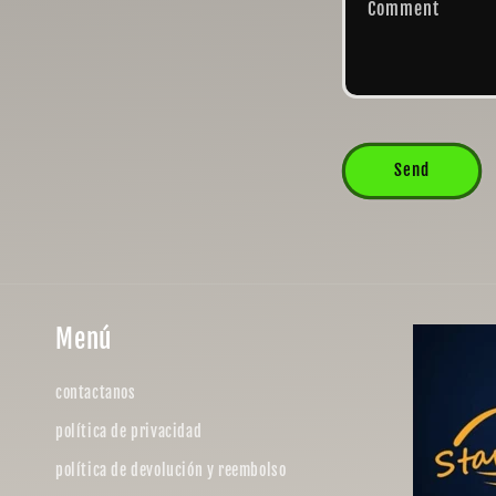
Comment
Send
Menú
contactanos
política de privacidad
política de devolución y reembolso