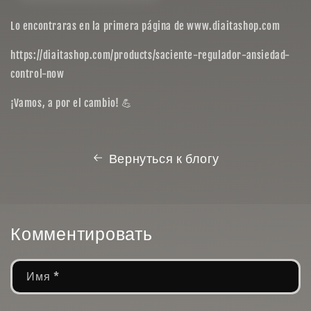
Lo encontraras en la primera página de www.diaitashop.com
https://diaitashop.com/products/saciente-regulador-ansiedad-
control-now
¡Vamos, a por el cambio! 💪
Вернуться к блогу
Комментировать
Имя
*