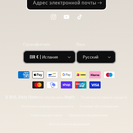
Адрес электронной почты
Instagram
YouTube
TikTok
Страна/регион
Язык
EUR € | Испания
Русский
Способы
оплаты
© 2026,
Diaita Fitness
На платформе Shopify
Политика возврата средств
Политика конфиденциальности
Условия обслуживания
Политика доставки
Правовое уведомление
Контактная информация