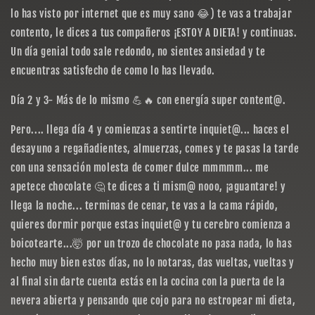
lo has visto por internet que es muy sano 😂) te vas a trabajar
contento, le dices a tus compañeros ¡ESTOY A DIETA! y continuas.
Un día genial todo sale redondo, no sientes ansiedad y te
encuentras satisfecho de como lo has llevado.
Día 2 y 3- Más de lo mismo 💪🔥 con energía super content@.
Pero.... llega día 4 y comienzas a sentirte inquiet@... haces el
desayuno a regañadientes, almuerzas, comes y te pasas la tarde
con una sensación molesta de comer dulce mmmmm... me
apetece chocolate 🤔 te dices a ti mism@ nooo, ¡aguantare! y
llega la noche... terminas de cenar, te vas a la cama rápido,
quieres dormir porque estas inquiet@ y tu cerebro comienza a
boicotearte...🤯 por un trozo de chocolate no pasa nada, lo has
hecho muy bien estos días, no lo notaras, das vueltas, vueltas y
al final sin darte cuenta estás en la cocina con la puerta de la
nevera abierta y pensando que cojo para no estropear mi dieta,